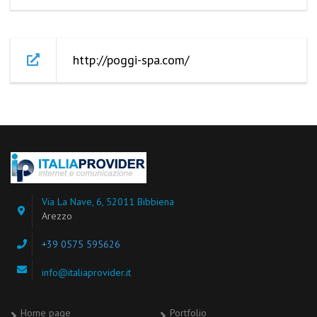
http://poggi-spa.com/
Via La Nave, 6, 52011 Bibbiena
Arezzo
+39 0575 595626
info@italiaprovider.it
Home page
Portfolio